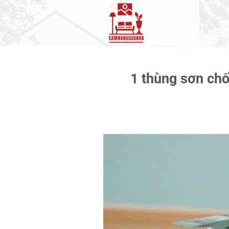
Bỏ
qua
nội
dung
1 thùng sơn ch