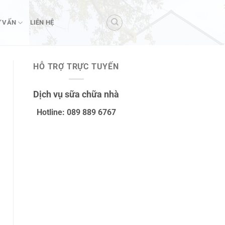
 VẤN
LIÊN HỆ
HỖ TRỢ TRỰC TUYẾN
Dịch vụ sữa chữa nhà
Hotline: 089 889 6767