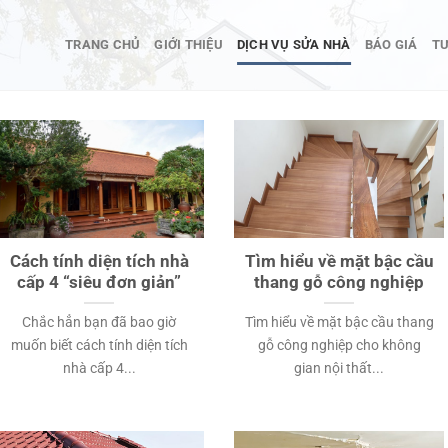
TRANG CHỦ
GIỚI THIỆU
DỊCH VỤ SỬA NHÀ
BÁO GIÁ
TƯ
Cách tính diện tích nhà
Tìm hiểu về mặt bậc cầu
cấp 4 “siêu đơn giản”
thang gỗ công nghiệp
Chắc hẳn bạn đã bao giờ
Tìm hiểu về mặt bậc cầu thang
muốn biết cách tính diện tích
gỗ công nghiệp cho không
nhà cấp 4...
gian nội thất...