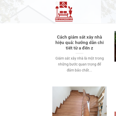
Bỏ
qua
nội
dung
Cách giám sát xây nhà
hiệu quả: hướng dẫn chi
tiết từ a đến z
Giám sát xây nhà là một trong
những bước quan trọng để
đảm bảo chất...