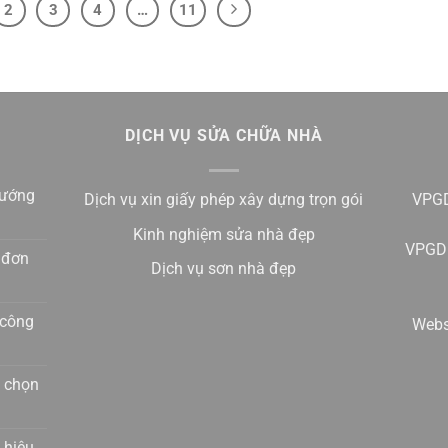
2
3
4
…
11
DỊCH VỤ SỬA CHỮA NHÀ
hướng
Dịch vụ xin giấy phép xây dựng trọn gói
VPGD
Kinh nghiệm sửa nhà đẹp
VPGD 
u đơn
Dịch vụ sơn nhà đẹp
 công
Webs
a chọn
 hiệu