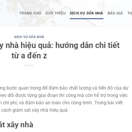
TRANG CHỦ
GIỚI THIỆU
DỊCH VỤ SỬA NHÀ
BÁO GIÁ
TƯ
DỊCH VỤ SỬA NHÀ
y nhà hiệu quả: hướng dẫn chi tiết
từ a đến z
ững bước quan trọng để đảm bảo chất lượng và tiến độ của dự
eo dõi được từng giai đoạn thi công mà còn hỗ trợ trong việc
ệm chi phí, và đảm bảo an toàn cho công trình. Trong bài viết
về cách giám sát xây nhà hiệu quả.
át xây nhà