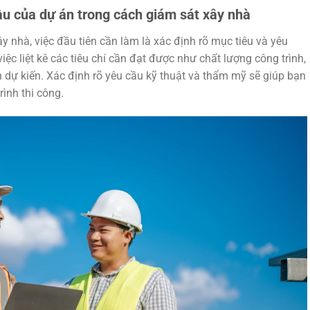
ầu của dự án trong cách giám sát xây nhà
y nhà, việc đầu tiên cần làm là xác định rõ mục tiêu và yêu
ệc liệt kê các tiêu chí cần đạt được như chất lượng công trình,
h dự kiến. Xác định rõ yêu cầu kỹ thuật và thẩm mỹ sẽ giúp bạn
rình thi công.