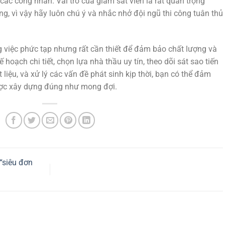
 các công nhân. Vai trò của giám sát viên là rất quan trọng
g, vì vậy hãy luôn chú ý và nhắc nhở đội ngũ thi công tuân thủ
 việc phức tạp nhưng rất cần thiết để đảm bảo chất lượng và
 hoạch chi tiết, chọn lựa nhà thầu uy tín, theo dõi sát sao tiến
t liệu, và xử lý các vấn đề phát sinh kịp thời, bạn có thể đảm
ược xây dựng đúng như mong đợi.
 “siêu đơn