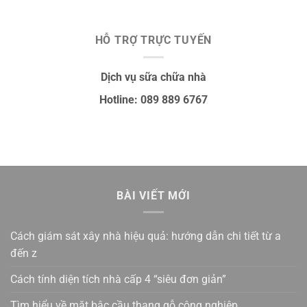
HỖ TRỢ TRỰC TUYẾN
Dịch vụ sữa chữa nhà
Hotline: 089 889 6767
BÀI VIẾT MỚI
Cách giám sát xây nhà hiệu quả: hướng dẫn chi tiết từ a
đến z
Cách tính diện tích nhà cấp 4 “siêu đơn giản”
Tìm hiểu về mặt bậc cầu thang gỗ công nghiệp