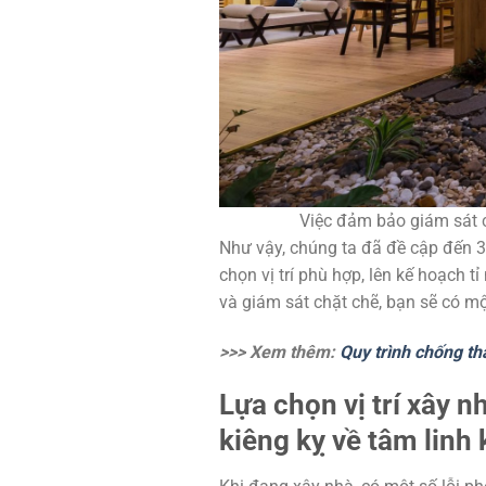
Việc đảm bảo giám sát c
Như vậy, chúng ta đã đề cập đến 3
chọn vị trí phù hợp, lên kế hoạch t
và giám sát chặt chẽ, bạn sẽ có m
>>> Xem thêm:
Quy trình chống th
Lựa chọn vị trí xây 
kiêng kỵ về tâm linh 