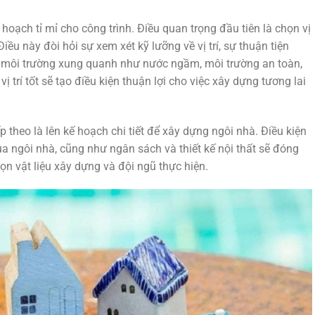
 hoạch tỉ mỉ cho công trình. Điều quan trọng đầu tiên là chọn vị
iều này đòi hỏi sự xem xét kỹ lưỡng về vị trí, sự thuận tiện
à môi trường xung quanh như nước ngầm, môi trường an toàn,
ị trí tốt sẽ tạo điều kiện thuận lợi cho việc xây dựng tương lai
ếp theo là lên kế hoạch chi tiết để xây dựng ngôi nhà. Điều kiện
của ngôi nhà, cũng như ngân sách và thiết kế nội thất sẽ đóng
họn vật liệu xây dựng và đội ngũ thực hiện.