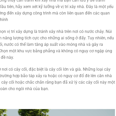
hong thủy cần tránh khi xây nhà mà bạn cần lưu ý để tránh
 tiên, hãy xem xét kỹ lưỡng về vị trí xây nhà. Đây là một yếu
ưởng đến xây dựng công trình mà còn liên quan đến các quan
chính
ọn vị trí xây dựng là tránh xây nhà trên nơi có nước chảy. Núi
 năng lượng tích cực cho những ai sống ở đấy. Tuy nhiên, nếu
i, nước có thể làm tăng áp suất vào móng nhà và gây ra
 Chọn một khu vực bằng phẳng và không có nguy cơ ngập úng
 đề này.
nơi có cây cối, đặc biệt là cây cối lớn và già. Những loại cây
 trường hợp bão táp xảy ra hoặc có nguy cơ đổ đè lên căn nhà
n cây cối hoặc chắc chắn rằng bạn đã xử lý các cây cối này một
toàn cho ngôi nhà của bạn.