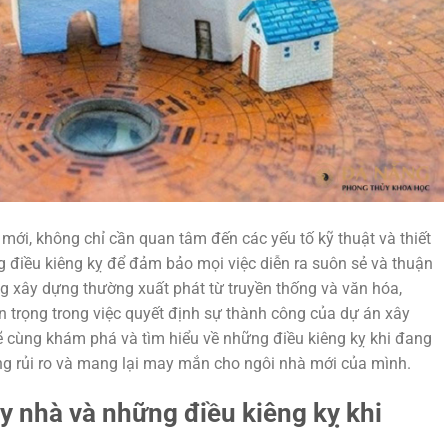
mới, không chỉ cần quan tâm đến các yếu tố kỹ thuật và thiết
g điều kiêng kỵ để đảm bảo mọi việc diễn ra suôn sẻ và thuận
ng xây dựng thường xuất phát từ truyền thống và văn hóa,
 trọng trong việc quyết định sự thành công của dự án xây
sẽ cùng khám phá và tìm hiểu về những điều kiêng kỵ khi đang
ng rủi ro và mang lại may mắn cho ngôi nhà mới của mình.
y nhà và những điều kiêng kỵ khi