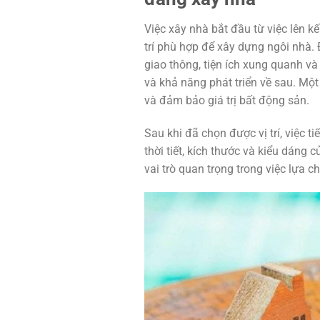
Việc xây nhà bắt đầu từ việc lên kế
trí phù hợp để xây dựng ngôi nhà. Đ
giao thông, tiện ích xung quanh v
và khả năng phát triển về sau. Một v
và đảm bảo giá trị bất động sản.
Sau khi đã chọn được vị trí, việc ti
thời tiết, kích thước và kiểu dáng 
vai trò quan trọng trong việc lựa c