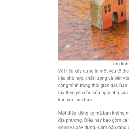
Tâm linh
Vật liệu xây dựng là một yếu tố th
liệu phù hợp, chất lượng và bền v
công trình trong thời gian dài. Bạ
tùy theo yêu cầu của ngôi nhà của
khu vực của bạn.
Một điều kiêng kỵ mà bạn không nê
địa phương. Điều này bao gồm cả v
động và xây dựng. Đảm bảo rằng b