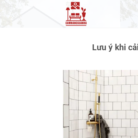
Bỏ
qua
nội
dung
Lưu ý khi cả