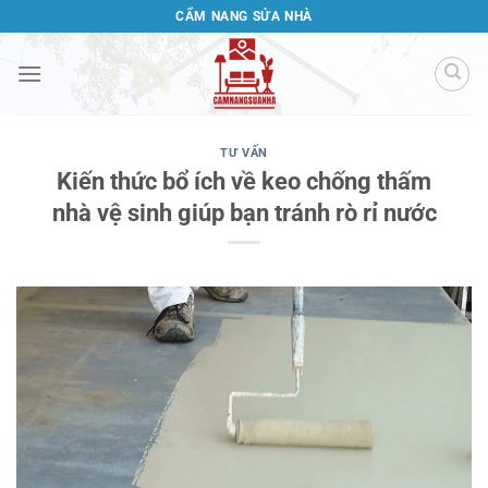
Bỏ
CẨM NANG SỬA NHÀ
qua
nội
dung
TƯ VẤN
Kiến thức bổ ích về keo chống thấm
nhà vệ sinh giúp bạn tránh rò rỉ nước