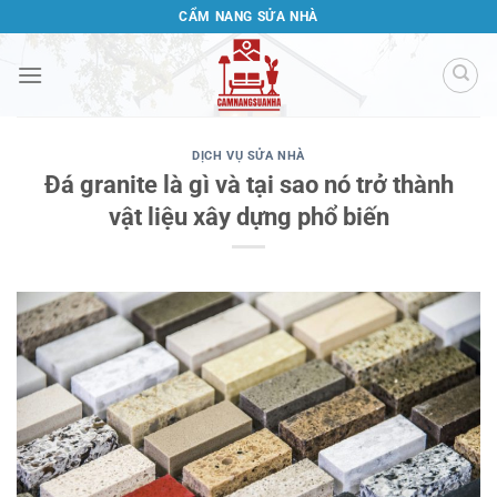
Bỏ
CẨM NANG SỬA NHÀ
qua
nội
dung
DỊCH VỤ SỬA NHÀ
Đá granite là gì và tại sao nó trở thành
vật liệu xây dựng phổ biến