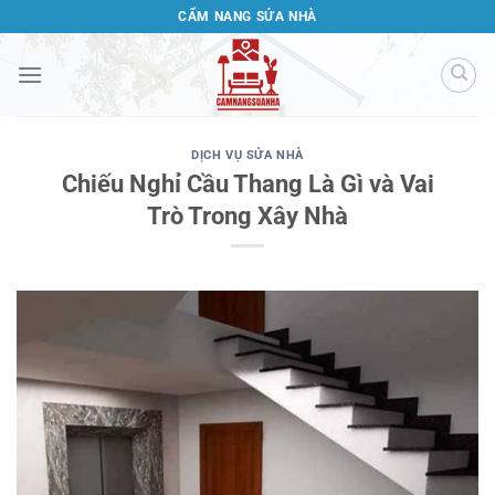
Bỏ
CẨM NANG SỬA NHÀ
qua
nội
dung
DỊCH VỤ SỬA NHÀ
Chiếu Nghỉ Cầu Thang Là Gì và Vai
Trò Trong Xây Nhà