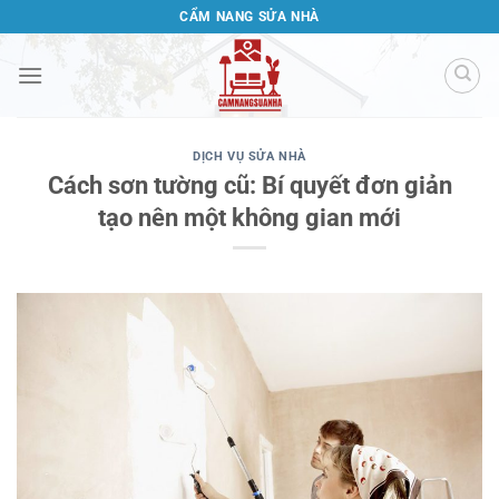
Bỏ
CẨM NANG SỬA NHÀ
qua
nội
dung
DỊCH VỤ SỬA NHÀ
Cách sơn tường cũ: Bí quyết đơn giản
tạo nên một không gian mới