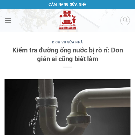
Bỏ
CẨM NANG SỬA NHÀ
qua
nội
dung
DỊCH VỤ SỬA NHÀ
Kiểm tra đường ống nước bị rò rỉ: Đơn
giản ai cũng biết làm