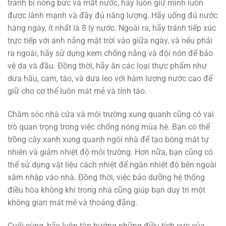
tránh bị nóng bức và mất nước, hãy luôn giữ mình luôn
được lành mạnh và đầy đủ năng lượng. Hãy uống đủ nước
hàng ngày, ít nhất là 8 ly nước. Ngoài ra, hãy tránh tiếp xúc
trực tiếp với ánh nắng mặt trời vào giữa ngày, và nếu phải
ra ngoài, hãy sử dụng kem chống nắng và đội nón để bảo
vệ da và đầu. Đồng thời, hãy ăn các loại thực phẩm như
dưa hấu, cam, táo, và dưa leo với hàm lượng nước cao để
giữ cho cơ thể luôn mát mẻ và tỉnh táo.
Chăm sóc nhà cửa và môi trường xung quanh cũng có vai
trò quan trọng trong việc chống nóng mùa hè. Bạn có thể
trồng cây xanh xung quanh ngôi nhà để tạo bóng mát tự
nhiên và giảm nhiệt độ môi trường. Hơn nữa, bạn cũng có
thể sử dụng vật liệu cách nhiệt để ngăn nhiệt độ bên ngoài
xâm nhập vào nhà. Đồng thời, việc bảo dưỡng hệ thống
điều hòa không khí trong nhà cũng giúp bạn duy trì một
không gian mát mẻ và thoáng đãng.
Cuối cùng, hãy luôn tận hưởng những điều tích cực của