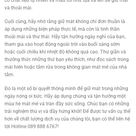
có chất liệu tự nhiên và màu tối như lụa và len để giữ mát
và thoải mái.
Cuối cùng, hãy nhớ rằng giữ mát không chỉ đơn thuần là
áp dụng những biện pháp thực tế, mà còn là tinh thần
thoải mái và thư thái. Hãy tận hưởng ngày nghỉ của bạn,
tham gia vào hoạt động ngoài trời vào buổi sáng sớm
hoặc cuối chiều khi nhiệt độ không quá cao. Thư giãn và
thưởng thức những thứ bạn yêu thích, như đọc sách trong
mái hiên hoặc tắm rửa trong không gian mát mẻ của nhà
tắm.
Đó là một số bí quyết thông minh để giữ mát trong những
ngày nóng oi bức. Hãy áp dụng chúng và tận hưởng một
mùa hè mát mẻ và tràn đầy sức sống. Chúc bạn có những
trải nghiệm thú vị và đầy hứng khởi! Để được tư vấn cụ thể
hơn về chất lượng dịch vụ của chúng tôi, bạn có thể liên hệ
tới Hotline 089 888 6767!