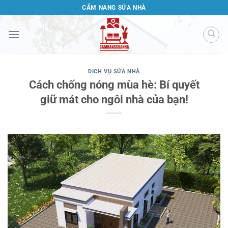
Bỏ
CẨM NANG SỬA NHÀ
qua
nội
dung
DỊCH VỤ SỬA NHÀ
Cách chống nóng mùa hè: Bí quyết
giữ mát cho ngôi nhà của bạn!