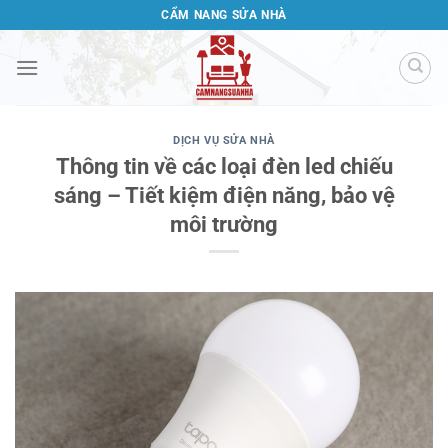
Bỏ
CẨM NANG SỬA NHÀ
qua
nội
dung
DỊCH VỤ SỬA NHÀ
Thông tin về các loại đèn led chiếu
sáng – Tiết kiệm điện năng, bảo vệ
môi trường