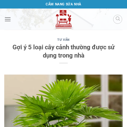
Bỏ
CẨM NANG SỬA NHÀ
qua
nội
dung
TƯ VẤN
Gợi ý 5 loại cây cảnh thường được sử
dụng trong nhà